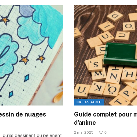
INCLASSABLE
dessin de nuages
Guide complet pour m
d’anime
2 mai 2025
0
es, qu’ils dessinent ou peignent