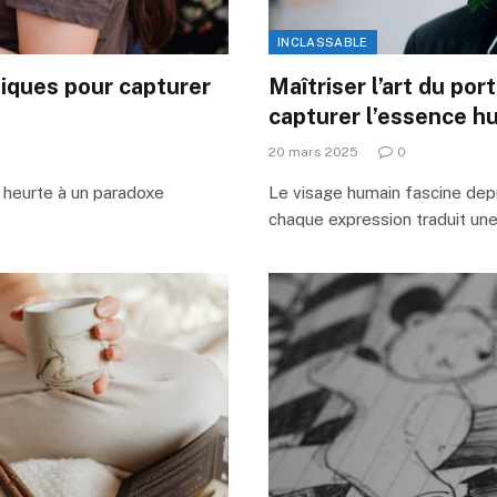
INCLASSABLE
niques pour capturer
Maîtriser l’art du por
capturer l’essence h
20 mars 2025
0
e heurte à un paradoxe
Le visage humain fascine depu
chaque expression traduit un