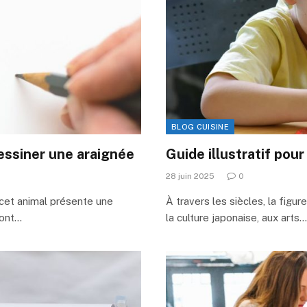
BLOG CUISINE
dessiner une araignée
Guide illustratif pour
28 juin 2025
0
t cet animal présente une
À travers les siècles, la figur
sont…
la culture japonaise, aux arts…