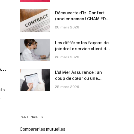
Découverte d’Izi Confort
(anciennement CHAM EDF)
: tout sur le contrat
28 mars 2026
d’entretien de chaudière,
ses tarifs et les avis des
Les différentes façons de
utilisateurs
joindre le service client de
Réglo Mobile
26 mars 2026
et
L’olivier Assurance : un
coup de cœur ou une
déception ? Découvrez les
25 mars 2026
ifs
avis des clients.
…
PARTENAIRES
Comparer les mutuelles