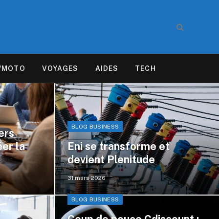
/MOTO
VOYAGES
AIDES
TECH
BLOG BUSINESS
iers
er la
Eni se transforme et
devient Plenitude
31 mars 2026
BLOG BUSINESS