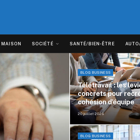
MAISON
SOCIÉTÉ
SANTÉ/BIEN-ÊTRE
AUTO
BLOG BUSINESS
Télétravail : les lev
concrets pour recré
cohésion d’équipe
20 juillet 2026
BLOG BUSINESS