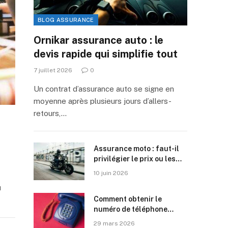
BLOG ASSURANCE
Ornikar assurance auto : le
devis rapide qui simplifie tout
7 juillet 2026
0
Un contrat d’assurance auto se signe en
moyenne après plusieurs jours d’allers-
retours,…
Assurance moto : faut-il
privilégier le prix ou les
garanties ?
10 juin 2026
u
Comment obtenir le
numéro de téléphone
d’Assuréo ?
29 mars 2026