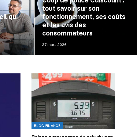
Coup de pouce Cdiscount :
tout savoir sur son
il qui
fonctionnement, ses coûts
et les avis des
consommateurs
27 mars 2026
BLOG FINANCE