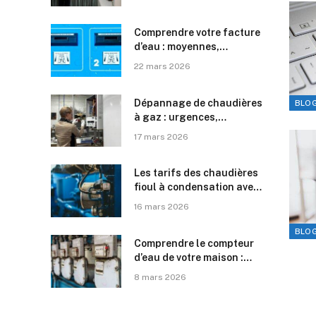
Comprendre votre facture
d’eau : moyennes,
montants et options de
22 mars 2026
paiement
Dépannage de chaudières
BLO
à gaz : urgences,
problèmes fréquents et
17 mars 2026
coût des interventions
Les tarifs des chaudières
fioul à condensation avec
production d’eau chaude
16 mars 2026
sanitaire : un aperçu des
différentes marques
BLO
Comprendre le compteur
d’eau de votre maison :
étapes d’installation et
8 mars 2026
cadre légal