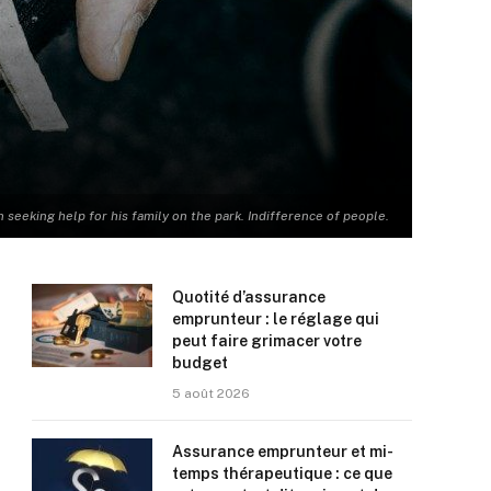
eeking help for his family on the park. Indifference of people.
Quotité d’assurance
emprunteur : le réglage qui
peut faire grimacer votre
budget
5 août 2026
Assurance emprunteur et mi-
temps thérapeutique : ce que