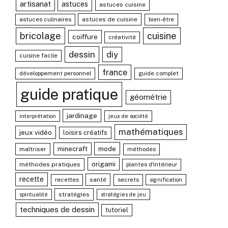
artisanat
astuces
astuces cuisine
astuces culinaires
astuces de cuisine
bien-être
bricolage
cuisine
coiffure
créativité
dessin
diy
cuisine facile
france
développement personnel
guide complet
guide pratique
géométrie
jardinage
interprétation
jeux de société
mathématiques
jeux vidéo
loisirs créatifs
mode
minecraft
maîtriser
méthodes
origami
méthodes pratiques
plantes d'intérieur
recette
recettes
santé
secrets
signification
stratégies
spiritualité
stratégies de jeu
techniques de dessin
tutoriel