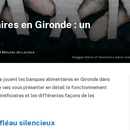
res en Gironde : un
9 Minutes de Lecture
Beggar,Hand of Homeless adult man s
que jouent les banques alimentaires en Gironde dans
 je vais vous présenter en détail le fonctionnement
énéficiaires et les différentes façons de les
fléau silencieux