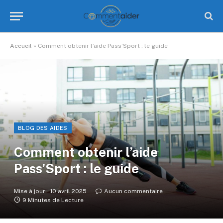
Accueil
»
Comment obtenir l’aide Pass’Sport : le guide
BLOG DES AIDES
Comment obtenir l’aide
Pass’Sport : le guide
Mise à jour:
10 avril 2025
Aucun commentaire
9 Minutes de Lecture