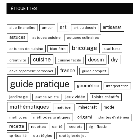
ÉTIQUETTES
art
artisanat
aide financière
amour
art du dessin
astuces
astuces cuisine
astuces culinaires
bricolage
coiffure
astuces de cuisine
bien-être
cuisine
dessin
diy
créativité
cuisine facile
france
développement personnel
guide complet
guide pratique
géométrie
interprétation
jardinage
jeux vidéo
loisirs créatifs
jeux de société
mathématiques
mode
minecraft
maîtriser
origami
méthodes
méthodes pratiques
plantes d'intérieur
recette
recettes
santé
secrets
signification
stratégies
spiritualité
stratégies de jeu