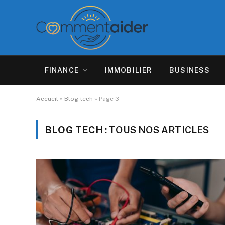
FINANCE
IMMOBILIER
BUSINESS
Accueil
»
Blog tech
»
Page 3
BLOG TECH
: TOUS NOS ARTICLES