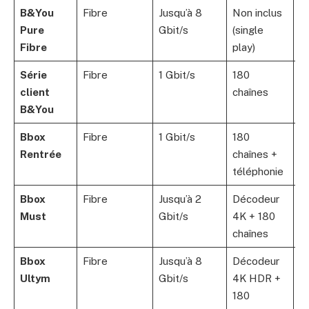
B&You
Fibre
Jusqu’à 8
Non inclus
2
Pure
Gbit/s
(single
Fibre
play)
Série
Fibre
1 Gbit/s
180
2
client
chaînes
B&You
Bbox
Fibre
1 Gbit/s
180
2
Rentrée
chaînes +
(1
téléphonie
Bbox
Fibre
Jusqu’à 2
Décodeur
3
Must
Gbit/s
4K + 180
(1
chaînes
Bbox
Fibre
Jusqu’à 8
Décodeur
4
Ultym
Gbit/s
4K HDR +
(1
180