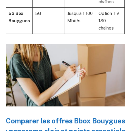
chaînes
5G Box
5G
Jusqu’à 1 100
Option TV
4
Bouygues
Mbit/s
180
chaînes
Comparer les offres Bbox Bouygues