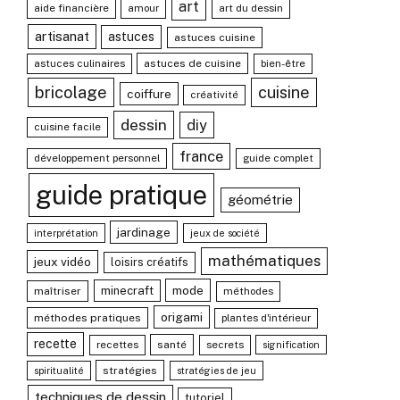
art
aide financière
amour
art du dessin
artisanat
astuces
astuces cuisine
astuces culinaires
astuces de cuisine
bien-être
bricolage
cuisine
coiffure
créativité
dessin
diy
cuisine facile
france
développement personnel
guide complet
guide pratique
géométrie
jardinage
interprétation
jeux de société
mathématiques
jeux vidéo
loisirs créatifs
mode
minecraft
maîtriser
méthodes
origami
méthodes pratiques
plantes d'intérieur
recette
recettes
santé
secrets
signification
stratégies
spiritualité
stratégies de jeu
techniques de dessin
tutoriel