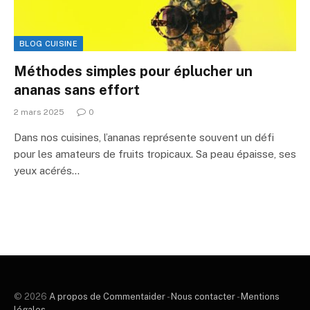
BLOG CUISINE
Méthodes simples pour éplucher un
ananas sans effort
2 mars 2025
0
Dans nos cuisines, l’ananas représente souvent un défi
pour les amateurs de fruits tropicaux. Sa peau épaisse, ses
yeux acérés…
© 2026
A propos de Commentaider
-
Nous contacter
-
Mentions
légales