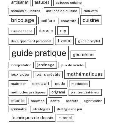
artisanat
astuces
astuces cuisine
astuces culinaires
astuces de cuisine
bien-être
bricolage
cuisine
coiffure
créativité
dessin
diy
cuisine facile
france
développement personnel
guide complet
guide pratique
géométrie
jardinage
interprétation
jeux de société
mathématiques
jeux vidéo
loisirs créatifs
mode
minecraft
maîtriser
méthodes
origami
méthodes pratiques
plantes d'intérieur
recette
recettes
santé
secrets
signification
stratégies
spiritualité
stratégies de jeu
techniques de dessin
tutoriel