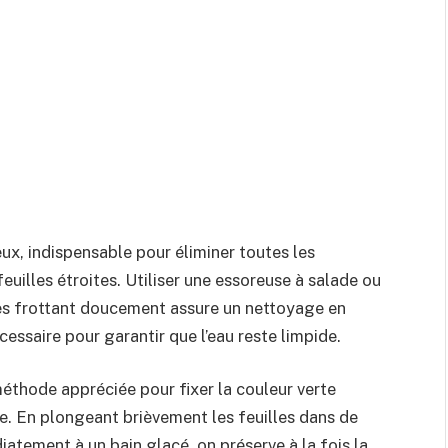
ux, indispensable pour éliminer toutes les
euilles étroites. Utiliser une essoreuse à salade ou
 les frottant doucement assure un nettoyage en
essaire pour garantir que l’eau reste limpide.
méthode appréciée pour fixer la couleur verte
. En plongeant brièvement les feuilles dans de
iatement à un bain glacé, on préserve à la fois la