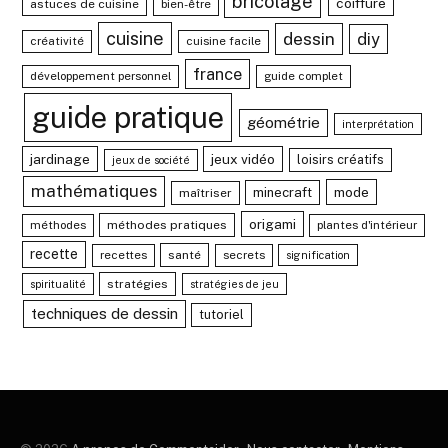
bricolage
coiffure
astuces de cuisine
bien-être
cuisine
dessin
diy
créativité
cuisine facile
france
développement personnel
guide complet
guide pratique
géométrie
interprétation
jardinage
jeux vidéo
loisirs créatifs
jeux de société
mathématiques
mode
minecraft
maîtriser
origami
méthodes
méthodes pratiques
plantes d'intérieur
recette
recettes
santé
secrets
signification
stratégies
spiritualité
stratégies de jeu
techniques de dessin
tutoriel