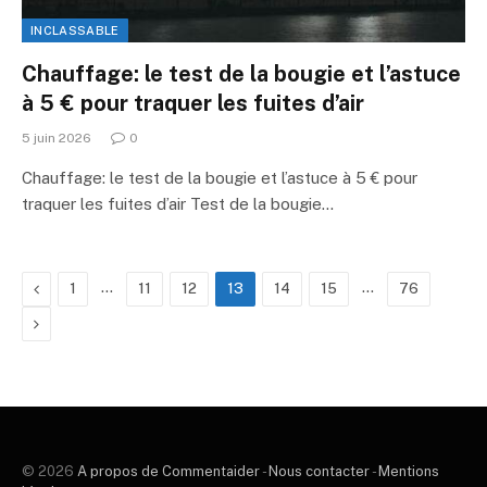
INCLASSABLE
Chauffage: le test de la bougie et l’astuce
à 5 € pour traquer les fuites d’air
5 juin 2026
0
Chauffage: le test de la bougie et l’astuce à 5 € pour
traquer les fuites d’air Test de la bougie…
Précédente
…
…
1
11
12
13
14
15
76
Prochaine
© 2026
A propos de Commentaider
-
Nous contacter
-
Mentions