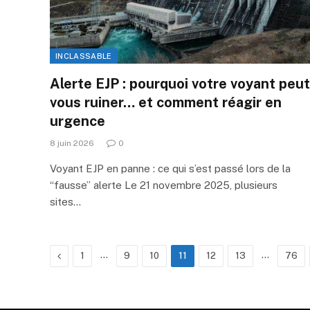
INCLASSABLE
Alerte EJP : pourquoi votre voyant peut
vous ruiner… et comment réagir en
urgence
8 juin 2026
0
Voyant EJP en panne : ce qui s’est passé lors de la
“fausse” alerte Le 21 novembre 2025, plusieurs
sites…
Précédente
…
…
1
9
10
11
12
13
76