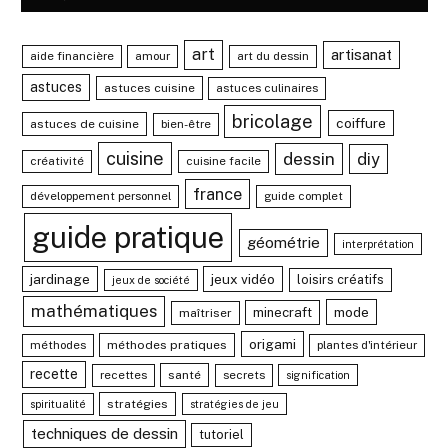
art
artisanat
aide financière
amour
art du dessin
astuces
astuces cuisine
astuces culinaires
bricolage
coiffure
astuces de cuisine
bien-être
cuisine
dessin
diy
créativité
cuisine facile
france
développement personnel
guide complet
guide pratique
géométrie
interprétation
jardinage
jeux vidéo
loisirs créatifs
jeux de société
mathématiques
mode
minecraft
maîtriser
origami
méthodes
méthodes pratiques
plantes d'intérieur
recette
recettes
santé
secrets
signification
stratégies
spiritualité
stratégies de jeu
techniques de dessin
tutoriel