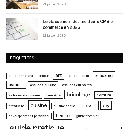
21 juillet 2026
Le classement des meilleurs CMS e-
commerce en 2026
21 juillet 2026
ÉTIQUETTES
art
artisanat
aide financière
amour
art du dessin
astuces
astuces cuisine
astuces culinaires
bricolage
coiffure
astuces de cuisine
bien-être
cuisine
dessin
diy
créativité
cuisine facile
france
développement personnel
guide complet
guide pratique