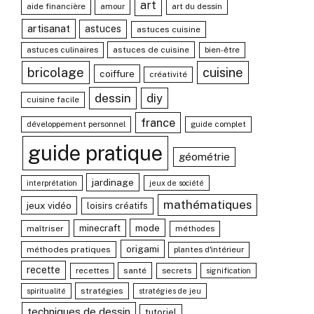
art
aide financière
amour
art du dessin
artisanat
astuces
astuces cuisine
astuces culinaires
astuces de cuisine
bien-être
bricolage
cuisine
coiffure
créativité
dessin
diy
cuisine facile
france
développement personnel
guide complet
guide pratique
géométrie
jardinage
interprétation
jeux de société
mathématiques
jeux vidéo
loisirs créatifs
mode
minecraft
maîtriser
méthodes
origami
méthodes pratiques
plantes d'intérieur
recette
recettes
santé
secrets
signification
stratégies
spiritualité
stratégies de jeu
techniques de dessin
tutoriel