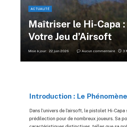
ACTUALITÉ
Maîtriser le Hi-Capa 
Votre Jeu d’Airsoft
Mise à jour:
22 juin 2026
Aucun commentaire
3 
Introduction : Le Phénomène 
Dans l’univers de l’airsoft, le pistolet Hi-C
prédilection pour de nombreux joueurs. Sa pop
caractéristiques distinctives, telles que sa p