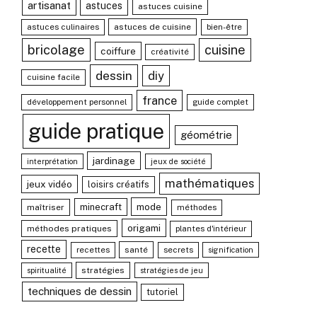
artisanat
astuces
astuces cuisine
astuces culinaires
astuces de cuisine
bien-être
bricolage
cuisine
coiffure
créativité
dessin
diy
cuisine facile
france
développement personnel
guide complet
guide pratique
géométrie
jardinage
interprétation
jeux de société
mathématiques
jeux vidéo
loisirs créatifs
mode
minecraft
maîtriser
méthodes
origami
méthodes pratiques
plantes d'intérieur
recette
recettes
santé
secrets
signification
stratégies
spiritualité
stratégies de jeu
techniques de dessin
tutoriel