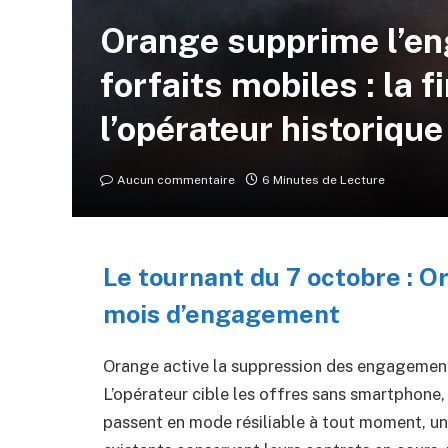
Orange supprime l’e
forfaits mobiles : la f
l’opérateur historique
Aucun commentaire
6 Minutes de Lecture
Le tournant du 7 octobre : 
mois d’engagement
Orange active la suppression des engagements
L’opérateur cible les offres sans smartphone, 
passent en mode résiliable à tout moment, une