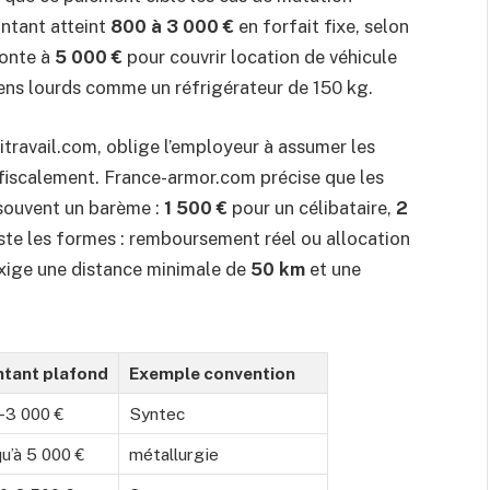
ontant atteint
800 à 3 000 €
en forfait fixe, selon
monte à
5 000 €
pour couvrir location de véhicule
biens lourds comme un réfrigérateur de 150 kg.
itravail.com, oblige l’employeur à assumer les
e fiscalement. France-armor.com précise que les
 souvent un barème :
1 500 €
pour un célibataire,
2
te les formes : remboursement réel ou allocation
exige une distance minimale de
50 km
et une
tant plafond
Exemple convention
-3 000 €
Syntec
u’à 5 000 €
métallurgie