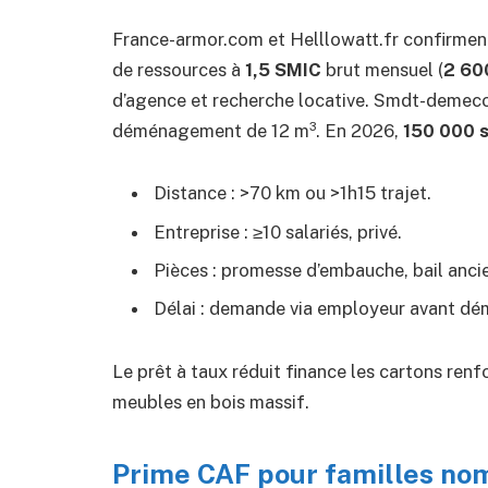
France-armor.com et Helllowatt.fr confirment l
de ressources à
1,5 SMIC
brut mensuel (
2 60
d’agence et recherche locative. Smdt-demeco
déménagement de 12 m³. En 2026,
150 000 s
Distance : >70 km ou >1h15 trajet.
Entreprise : ≥10 salariés, privé.
Pièces : promesse d’embauche, bail ancie
Délai : demande via employeur avant d
Le prêt à taux réduit finance les cartons renf
meubles en bois massif.
Prime CAF pour familles no