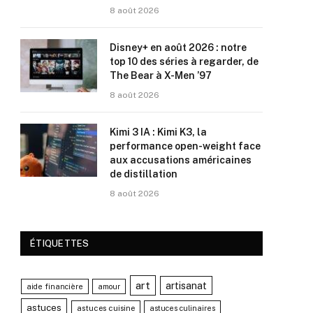
8 août 2026
Disney+ en août 2026 : notre
top 10 des séries à regarder, de
The Bear à X-Men ’97
8 août 2026
Kimi 3 IA : Kimi K3, la
performance open-weight face
aux accusations américaines
de distillation
8 août 2026
ÉTIQUETTES
art
artisanat
aide financière
amour
astuces
astuces cuisine
astuces culinaires