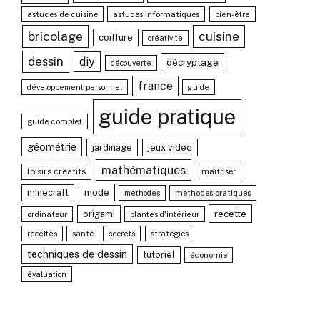
astuces de cuisine
astuces informatiques
bien-être
bricolage
cuisine
coiffure
créativité
dessin
diy
décryptage
découverte
france
développement personnel
guide
guide pratique
guide complet
géométrie
jardinage
jeux vidéo
mathématiques
loisirs créatifs
maîtriser
minecraft
mode
méthodes pratiques
méthodes
recette
origami
ordinateur
plantes d'intérieur
santé
stratégies
recettes
secrets
techniques de dessin
tutoriel
économie
évaluation