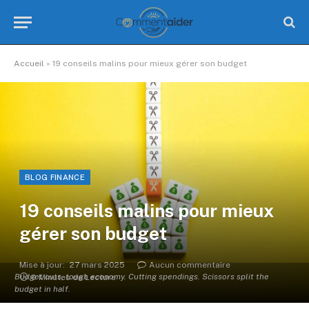
Accueil
»
19 conseils malins pour mieux gérer son budget
BLOG FINANCE
19 conseils malins pour mieux
gérer son budget
Mise à jour:
27 mars 2025
Aucun commentaire
Budget cuts, tough economy. Cutting spendings. Scissors split the
9 Minutes de Lecture
budget in half.