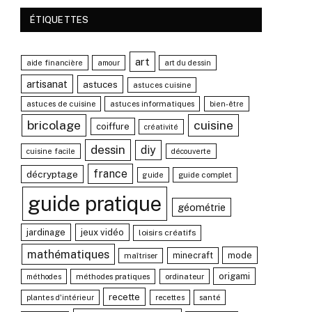
ÉTIQUETTES
art
aide financière
amour
art du dessin
artisanat
astuces
astuces cuisine
astuces de cuisine
astuces informatiques
bien-être
bricolage
cuisine
coiffure
créativité
dessin
diy
cuisine facile
découverte
france
décryptage
guide complet
guide
guide pratique
géométrie
jardinage
jeux vidéo
loisirs créatifs
mathématiques
minecraft
mode
maîtriser
origami
méthodes pratiques
ordinateur
méthodes
recette
santé
plantes d'intérieur
recettes