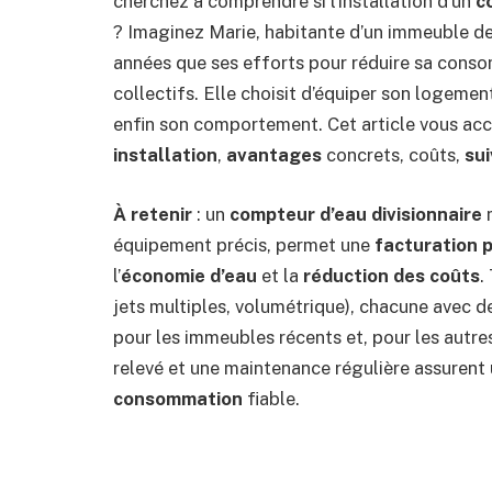
cherchez à comprendre si l’installation d’un
c
? Imaginez Marie, habitante d’un immeuble de
années que ses efforts pour réduire sa consom
collectifs. Elle choisit d’équiper son logemen
enfin son comportement. Cet article vous ac
installation
,
avantages
concrets, coûts,
su
À retenir
: un
compteur d’eau divisionnaire
m
équipement précis, permet une
facturation 
l’
économie d’eau
et la
réduction des coûts
.
jets multiples, volumétrique), chacune avec de
pour les immeubles récents et, pour les autr
relevé et une maintenance régulière assurent
consommation
fiable.