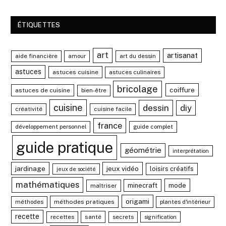
ÉTIQUETTES
art
artisanat
aide financière
amour
art du dessin
astuces
astuces cuisine
astuces culinaires
bricolage
coiffure
astuces de cuisine
bien-être
cuisine
dessin
diy
créativité
cuisine facile
france
développement personnel
guide complet
guide pratique
géométrie
interprétation
jardinage
jeux vidéo
loisirs créatifs
jeux de société
mathématiques
mode
minecraft
maîtriser
origami
méthodes
méthodes pratiques
plantes d'intérieur
recette
recettes
santé
secrets
signification