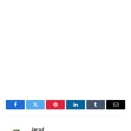
Facebook
Twitter
Pinterest
LinkedIn
Tumblr
E-
mail
Jarod