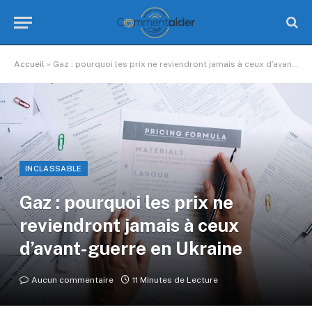
Accueil
»
Gaz : pourquoi les prix ne reviendront jamais à ceux d’avant-guerre en Ukraine
INCLASSABLE
Gaz : pourquoi les prix ne
reviendront jamais à ceux
d’avant-guerre en Ukraine
Aucun commentaire
11 Minutes de Lecture