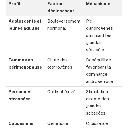
Profil
Facteur
Mécanisme
déclenchant
Adolescents et
Bouleversement
Pic
jeunes adultes
hormonal
d’androgènes
stimulant les
glandes
sébacées
Femmes en
Chute des
Déséquilibre
périménopause
œstrogènes
favorisant la
dominance
androgénique
Personnes
Cortisol élevé
Stimulation
stressées
directe des
glandes
sébacées
Caucasiens
Génétique
Croissance