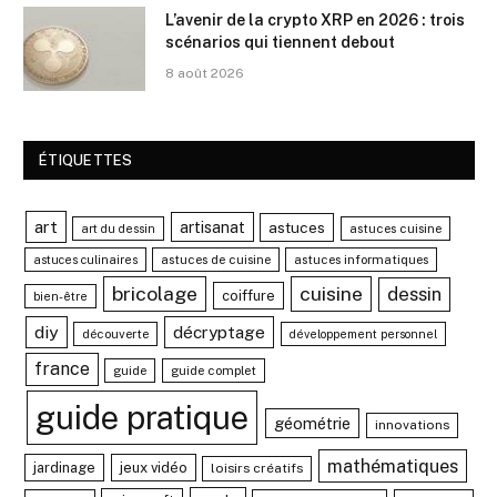
L’avenir de la crypto XRP en 2026 : trois
scénarios qui tiennent debout
8 août 2026
ÉTIQUETTES
art
artisanat
astuces
astuces cuisine
art du dessin
astuces de cuisine
astuces informatiques
astuces culinaires
bricolage
cuisine
dessin
coiffure
bien-être
diy
décryptage
découverte
développement personnel
france
guide
guide complet
guide pratique
géométrie
innovations
mathématiques
jardinage
jeux vidéo
loisirs créatifs