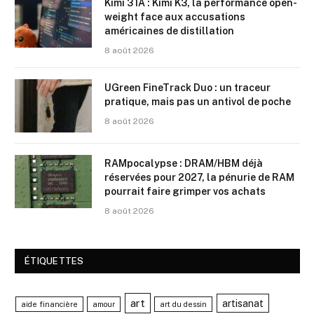
Kimi 3 IA : Kimi K3, la performance open-
weight face aux accusations
américaines de distillation
8 août 2026
UGreen FineTrack Duo : un traceur
pratique, mais pas un antivol de poche
8 août 2026
RAMpocalypse : DRAM/HBM déjà
réservées pour 2027, la pénurie de RAM
pourrait faire grimper vos achats
8 août 2026
ÉTIQUETTES
art
artisanat
aide financière
amour
art du dessin