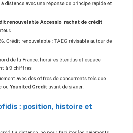
à distance avec une réponse de principe rapide et
dit renouvelable Accessio
,
rachat de crédit
,
teur.
1%
. Crédit renouvelable : TAEG révisable autour de
 nord de la France, horaires étendus et espace
nt à 9 chiffres.
uement avec des offres de concurrents tels que
e
ou
Younited Credit
avant de signer.
dis : position, histoire et
rédit à distance, né pour faciliter les paiements