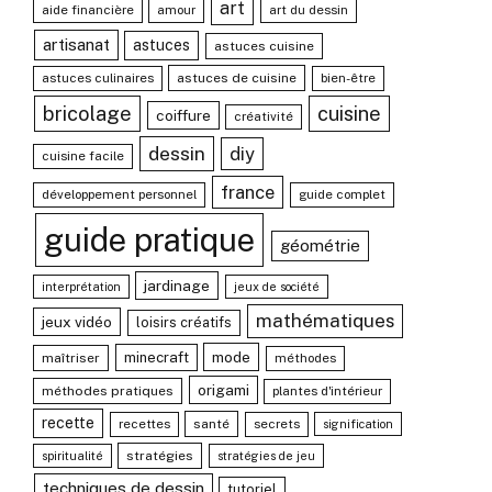
art
aide financière
amour
art du dessin
artisanat
astuces
astuces cuisine
astuces culinaires
astuces de cuisine
bien-être
bricolage
cuisine
coiffure
créativité
dessin
diy
cuisine facile
france
développement personnel
guide complet
guide pratique
géométrie
jardinage
interprétation
jeux de société
mathématiques
jeux vidéo
loisirs créatifs
mode
minecraft
maîtriser
méthodes
origami
méthodes pratiques
plantes d'intérieur
recette
recettes
santé
secrets
signification
stratégies
spiritualité
stratégies de jeu
techniques de dessin
tutoriel