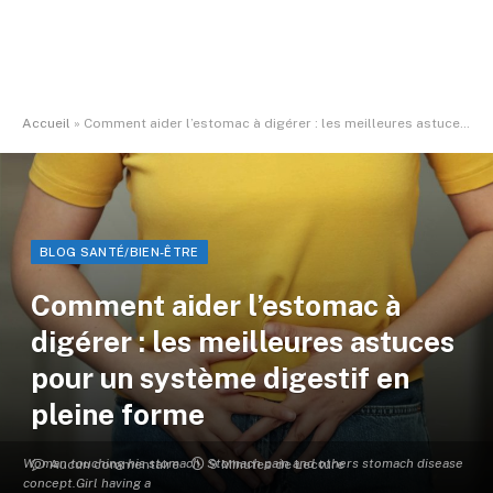
Accueil
»
Comment aider l’estomac à digérer : les meilleures astuces pour un système digestif en pleine forme
BLOG SANTÉ/BIEN-ÊTRE
Comment aider l’estomac à
digérer : les meilleures astuces
pour un système digestif en
pleine forme
Woman touching his stomach. Stomach pain and others stomach disease
Aucun commentaire
9 Minutes de Lecture
concept.Girl having a