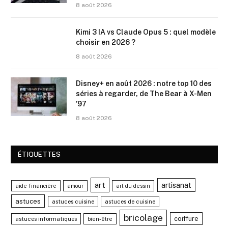
8 août 2026
Kimi 3 IA vs Claude Opus 5 : quel modèle
choisir en 2026 ?
8 août 2026
Disney+ en août 2026 : notre top 10 des
séries à regarder, de The Bear à X-Men
’97
8 août 2026
ÉTIQUETTES
art
artisanat
aide financière
amour
art du dessin
astuces
astuces cuisine
astuces de cuisine
bricolage
coiffure
astuces informatiques
bien-être