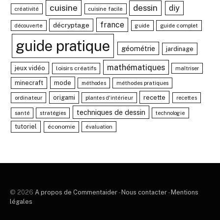
cuisine
dessin
diy
créativité
cuisine facile
france
décryptage
guide complet
découverte
guide
guide pratique
géométrie
jardinage
mathématiques
jeux vidéo
loisirs créatifs
maîtriser
minecraft
mode
méthodes pratiques
méthodes
recette
origami
ordinateur
plantes d'intérieur
recettes
techniques de dessin
santé
stratégies
technologie
tutoriel
économie
évaluation
© 2026
A propos de Commentaider
-
Nous contacter
-
Mentions
légales