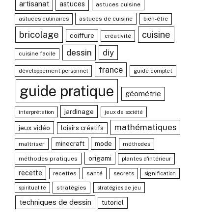
artisanat
astuces
astuces cuisine
astuces culinaires
astuces de cuisine
bien-être
bricolage
cuisine
coiffure
créativité
dessin
diy
cuisine facile
france
développement personnel
guide complet
guide pratique
géométrie
jardinage
interprétation
jeux de société
mathématiques
jeux vidéo
loisirs créatifs
mode
minecraft
maîtriser
méthodes
origami
méthodes pratiques
plantes d'intérieur
recette
recettes
santé
secrets
signification
stratégies
spiritualité
stratégies de jeu
techniques de dessin
tutoriel