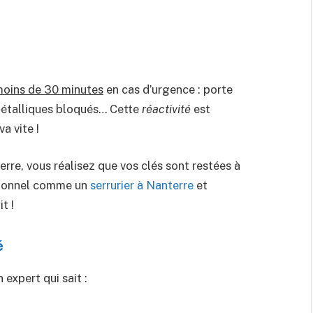
oins de 30 minutes
en cas d’urgence : porte
 métalliques bloqués… Cette
réactivité
est
a vite !
rre, vous réalisez que vos clés sont restées à
ssionnel comme un
serrurier à Nanterre
et
t !
é
 expert qui sait :