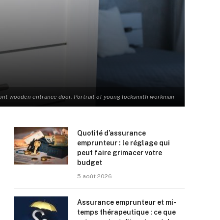
 front wooden entrance door. Portrait of young locksmith workman
Quotité d’assurance
emprunteur : le réglage qui
peut faire grimacer votre
budget
5 août 2026
Assurance emprunteur et mi-
temps thérapeutique : ce que