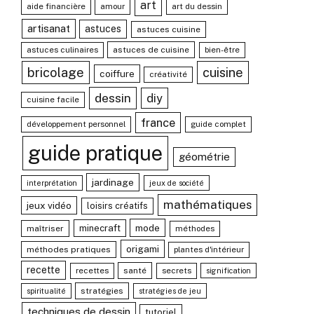
art
aide financière
amour
art du dessin
artisanat
astuces
astuces cuisine
astuces culinaires
astuces de cuisine
bien-être
bricolage
cuisine
coiffure
créativité
dessin
diy
cuisine facile
france
développement personnel
guide complet
guide pratique
géométrie
jardinage
interprétation
jeux de société
mathématiques
jeux vidéo
loisirs créatifs
mode
minecraft
maîtriser
méthodes
origami
méthodes pratiques
plantes d'intérieur
recette
recettes
santé
secrets
signification
stratégies
spiritualité
stratégies de jeu
techniques de dessin
tutoriel