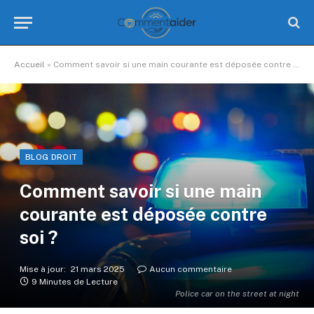
Accueil
»
Comment savoir si une main courante est déposée contre soi ?
BLOG DROIT
Comment savoir si une main
courante est déposée contre
soi ?
Mise à jour:
21 mars 2025
Aucun commentaire
9 Minutes de Lecture
Police car on the street at night