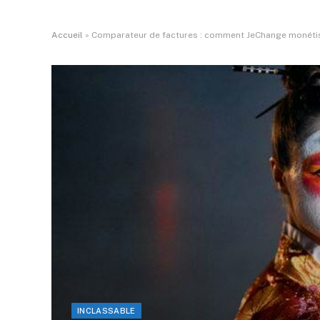
Accueil
»
Comparateur de factures : comment JeChange monétise
INCLASSABLE