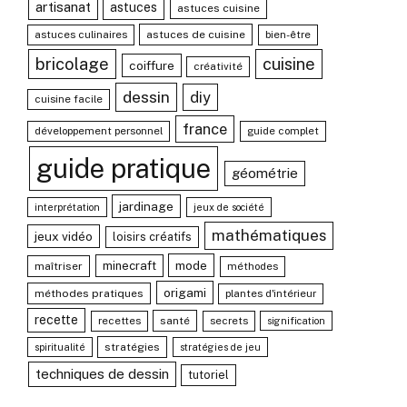
artisanat
astuces
astuces cuisine
astuces culinaires
astuces de cuisine
bien-être
bricolage
cuisine
coiffure
créativité
dessin
diy
cuisine facile
france
développement personnel
guide complet
guide pratique
géométrie
jardinage
interprétation
jeux de société
mathématiques
jeux vidéo
loisirs créatifs
mode
minecraft
maîtriser
méthodes
origami
méthodes pratiques
plantes d'intérieur
recette
recettes
santé
secrets
signification
stratégies
spiritualité
stratégies de jeu
techniques de dessin
tutoriel