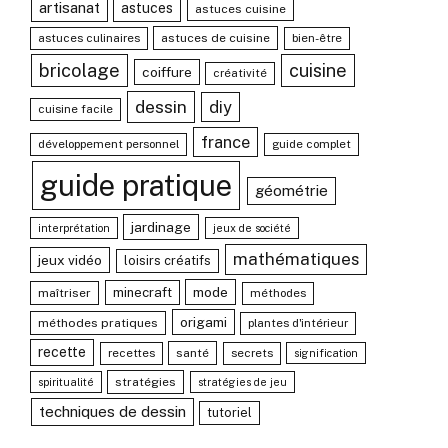
artisanat
astuces
astuces cuisine
astuces culinaires
astuces de cuisine
bien-être
bricolage
cuisine
coiffure
créativité
dessin
diy
cuisine facile
france
développement personnel
guide complet
guide pratique
géométrie
jardinage
interprétation
jeux de société
mathématiques
jeux vidéo
loisirs créatifs
mode
minecraft
maîtriser
méthodes
origami
méthodes pratiques
plantes d'intérieur
recette
recettes
santé
secrets
signification
stratégies
spiritualité
stratégies de jeu
techniques de dessin
tutoriel