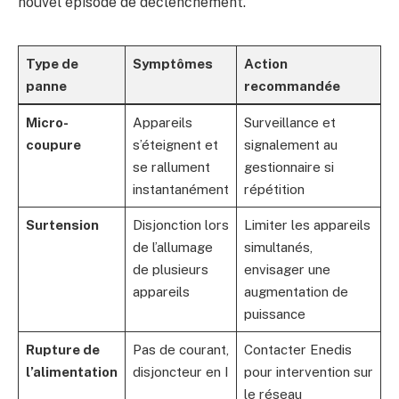
nouvel épisode de déclenchement.
Type de
Symptômes
Action
panne
recommandée
Micro-
Appareils
Surveillance et
coupure
s’éteignent et
signalement au
se rallument
gestionnaire si
instantanément
répétition
Surtension
Disjonction lors
Limiter les appareils
de l’allumage
simultanés,
de plusieurs
envisager une
appareils
augmentation de
puissance
Rupture de
Pas de courant,
Contacter Enedis
l’alimentation
disjoncteur en I
pour intervention sur
le réseau