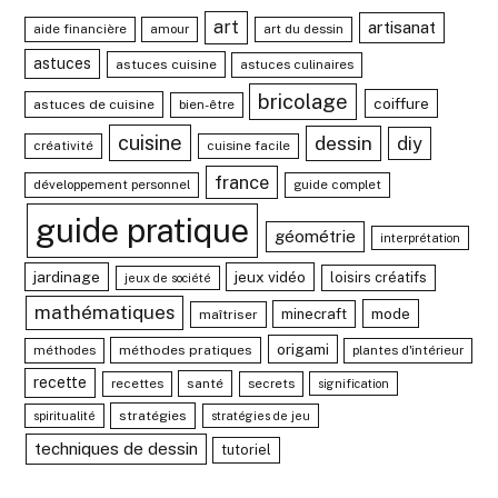
art
artisanat
aide financière
amour
art du dessin
astuces
astuces cuisine
astuces culinaires
bricolage
coiffure
astuces de cuisine
bien-être
cuisine
dessin
diy
créativité
cuisine facile
france
développement personnel
guide complet
guide pratique
géométrie
interprétation
jardinage
jeux vidéo
loisirs créatifs
jeux de société
mathématiques
mode
minecraft
maîtriser
origami
méthodes
méthodes pratiques
plantes d'intérieur
recette
recettes
santé
secrets
signification
stratégies
spiritualité
stratégies de jeu
techniques de dessin
tutoriel