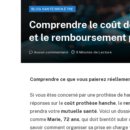
BLOG SANTÉ/BIEN-ÊTRE
Comprendre le coût d
et le remboursement p
Aucun commentaire
9 Minutes de Lecture
Comprendre ce que vous paierez réelleme
Si vous êtes concerné par une prothèse de h
réponses sur le
coût prothèse hanche
, le
re
prendra votre
mutuelle santé
. Voici un dos
comme
Marie, 72 ans
, qui doit bientôt subir
savoir comment organiser sa prise en charge 