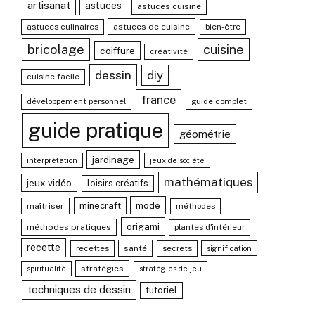
artisanat
astuces
astuces cuisine
astuces culinaires
astuces de cuisine
bien-être
bricolage
cuisine
coiffure
créativité
dessin
diy
cuisine facile
france
développement personnel
guide complet
guide pratique
géométrie
jardinage
interprétation
jeux de société
mathématiques
jeux vidéo
loisirs créatifs
mode
minecraft
maîtriser
méthodes
origami
méthodes pratiques
plantes d'intérieur
recette
recettes
santé
secrets
signification
stratégies
spiritualité
stratégies de jeu
techniques de dessin
tutoriel