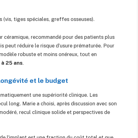
(vis, tiges spéciales, greffes osseuses).
ur céramique, recommandé pour des patients plus
s peut réduire le risque d’usure prématurée. Pour
n modèle robuste et moins onéreux, tout en
 à 25 ans
.
longévité et le budget
omatiquement une supériorité clinique. Les
cul long. Marie a choisi, après discussion avec son
modéré, recul clinique solide et perspectives de
 de l’implant est une fraction du coût total et que