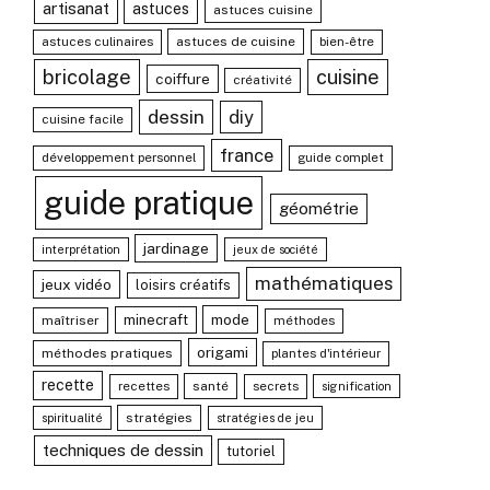
artisanat
astuces
astuces cuisine
astuces culinaires
astuces de cuisine
bien-être
bricolage
cuisine
coiffure
créativité
dessin
diy
cuisine facile
france
développement personnel
guide complet
guide pratique
géométrie
jardinage
interprétation
jeux de société
mathématiques
jeux vidéo
loisirs créatifs
mode
minecraft
maîtriser
méthodes
origami
méthodes pratiques
plantes d'intérieur
recette
recettes
santé
secrets
signification
stratégies
spiritualité
stratégies de jeu
techniques de dessin
tutoriel