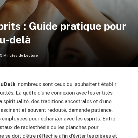
rits : Guide pratique pour
u-delà
15 Minutes de Lecture
AuDelà
, nombreux sont ceux qui souhaitent établir
uittés. La quête d’une connexion avec les entités
la spiritualité, des traditions ancestrales et d’une
is fascinant et souvent redouté, demande patience,
s employées pour échanger avec les esprits. Entre
istaux de radiesthésie ou les planches pour
 se doit d’être réfléchie afin d’éviter les pièges et