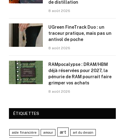
de distillation
8 août 2026
UGreen FineTrack Duo : un
traceur pratique, mais pas un
antivol de poche
8 août 2026
RAMpocalypse : DRAM/HBM
déjà réservées pour 2027, la
pénurie de RAM pourrait faire
grimper vos achats
8 août 2026
ÉTIQUETTES
art
aide financière
amour
art du dessin