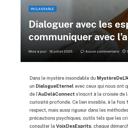
INCLASSABLE
Dialoguer avec les esp
communiquer avec l’a
Mise à jour:
16 juillet 2025
Aucun commentaire
Dans le mystère insondable du
MystèreDeL’
un
DialogueEternel
avec ceux qui nous ont q
de l’
AuDelàConnect
s’inscrit à la croisée de 
curiosité profonde. Ce lien invisible, à la fo
respect, mais aussi rigueur dans les méthode
précautions psychiques, outils tels que les cr
consulter la
VoixDesEsprits
, chaque démarche