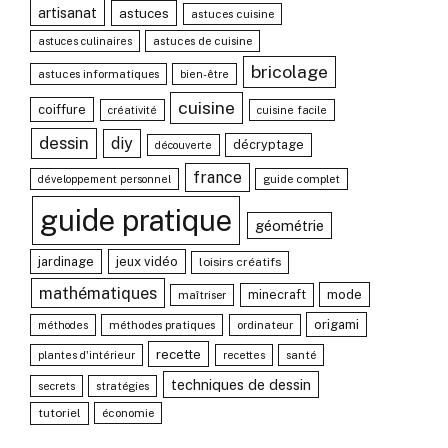
artisanat
astuces
astuces cuisine
astuces de cuisine
astuces culinaires
bricolage
astuces informatiques
bien-être
cuisine
coiffure
créativité
cuisine facile
dessin
diy
décryptage
découverte
france
guide complet
développement personnel
guide pratique
géométrie
jardinage
jeux vidéo
loisirs créatifs
mathématiques
minecraft
mode
maîtriser
origami
méthodes pratiques
ordinateur
méthodes
recette
santé
plantes d'intérieur
recettes
techniques de dessin
stratégies
secrets
tutoriel
économie