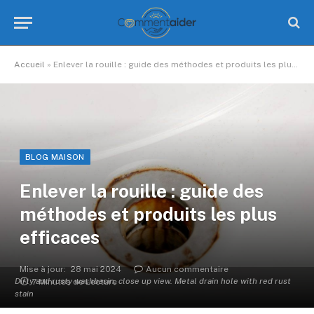
Accueil
»
Enlever la rouille : guide des méthodes et produits les plus efficaces
BLOG MAISON
Enlever la rouille : guide des
méthodes et produits les plus
efficaces
Mise à jour:
28 mai 2024
Aucun commentaire
Dirty and rusty washbasin, close up view. Metal drain hole with red rust
7 Minutes de Lecture
stain