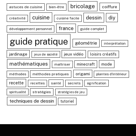
bricolage
coiffure
astuces de cuisine
bien-être
cuisine
dessin
diy
créativité
cuisine facile
france
développement personnel
guide complet
guide pratique
géométrie
interprétation
jardinage
jeux vidéo
loisirs créatifs
jeux de société
mathématiques
mode
minecraft
maîtriser
origami
méthodes
méthodes pratiques
plantes d'intérieur
recette
recettes
santé
secrets
signification
stratégies
spiritualité
stratégies de jeu
techniques de dessin
tutoriel