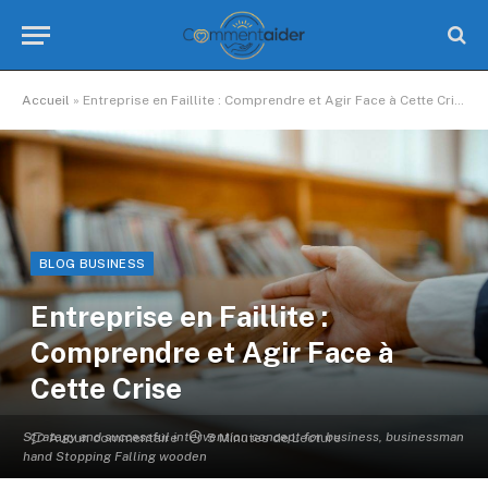
Accueil
»
Entreprise en Faillite : Comprendre et Agir Face à Cette Crise
BLOG BUSINESS
Entreprise en Faillite :
Comprendre et Agir Face à
Cette Crise
Strategy and successful intervention concept for business, businessman
Aucun commentaire
5 Minutes de Lecture
hand Stopping Falling wooden