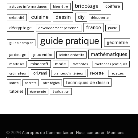
bricolage
coiffure
astuces informatiques
bien-être
cuisine
dessin
diy
créativité
découverte
france
décryptage
développement personnel
guide
guide pratique
géométrie
guide complet
mathématiques
jardinage
jeux vidéo
loisirs créatifs
minecraft
mode
maîtriser
méthodes pratiques
méthodes
recette
origami
ordinateur
plantes d'intérieur
recettes
techniques de dessin
santé
stratégies
secrets
tutoriel
économie
évaluation
© 2026
A propos de Commentaider
-
Nous contacter
-
Mentions