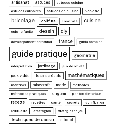
artisanat
astuces
astuces cuisine
astuces culinaires
astuces de cuisine
bien-être
bricolage
cuisine
coiffure
créativité
dessin
diy
cuisine facile
france
développement personnel
guide complet
guide pratique
géométrie
jardinage
interprétation
jeux de société
mathématiques
jeux vidéo
loisirs créatifs
mode
minecraft
maîtriser
méthodes
origami
méthodes pratiques
plantes d'intérieur
recette
recettes
santé
secrets
signification
stratégies
spiritualité
stratégies de jeu
techniques de dessin
tutoriel