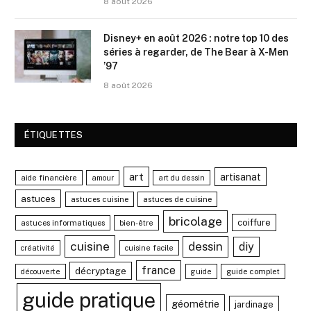
8 août 2026
Disney+ en août 2026 : notre top 10 des
séries à regarder, de The Bear à X-Men
’97
8 août 2026
ÉTIQUETTES
art
artisanat
aide financière
amour
art du dessin
astuces
astuces cuisine
astuces de cuisine
bricolage
coiffure
astuces informatiques
bien-être
cuisine
dessin
diy
créativité
cuisine facile
france
décryptage
guide complet
découverte
guide
guide pratique
géométrie
jardinage