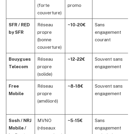
(forte
promo
couverture)
SFR / RED
Réseau
~10-20€
Sans
by SFR
propre
engagement
(bonne
courant
couverture)
Bouygues
Réseau
~12-22€
Souvent sans
Telecom
propre
engagement
(solide)
Free
Réseau
~8-18€
Souvent sans
Mobile
propre
engagement
(amélioré)
Sosh / NRJ
MVNO
~5-15€
Sans
Mobile /
(réseaux
engagement