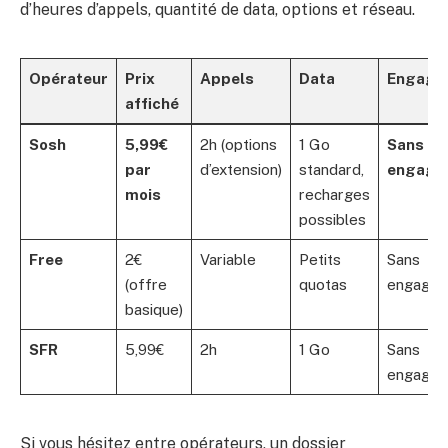
d’heures d’appels, quantité de data, options et réseau.
Opérateur
Prix
Appels
Data
Engage
affiché
Sosh
5,99€
2h (options
1 Go
Sans
par
d’extension)
standard,
engage
mois
recharges
possibles
Free
2€
Variable
Petits
Sans
(offre
quotas
engage
basique)
SFR
5,99€
2h
1 Go
Sans
engage
Si vous hésitez entre opérateurs, un dossier