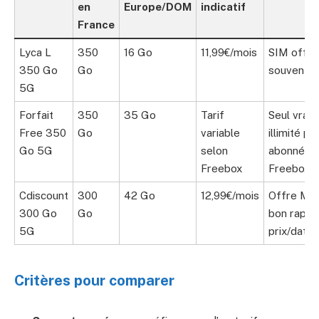
en
Europe/DOM
indicatif
France
Lyca L
350
16 Go
11,99€/mois
SIM offer
350 Go
Go
souvent
5G
Forfait
350
35 Go
Tarif
Seul vrai
Free 350
Go
variable
illimité po
Go 5G
selon
abonnés
Freebox
Freebox
Cdiscount
300
42 Go
12,99€/mois
Offre MV
300 Go
Go
bon rappo
5G
prix/data
Critères pour comparer