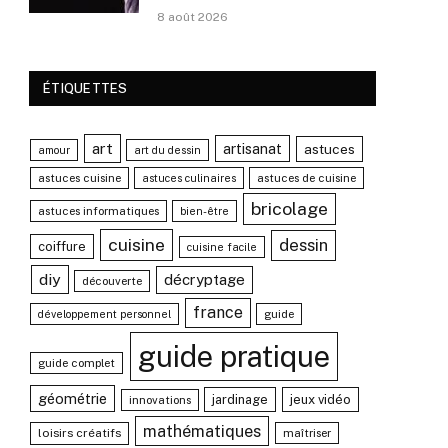
8 août 2026
ÉTIQUETTES
art
artisanat
astuces
amour
art du dessin
astuces cuisine
astuces de cuisine
astuces culinaires
bricolage
astuces informatiques
bien-être
cuisine
dessin
coiffure
cuisine facile
diy
décryptage
découverte
france
guide
développement personnel
guide pratique
guide complet
géométrie
jardinage
jeux vidéo
innovations
mathématiques
loisirs créatifs
maîtriser