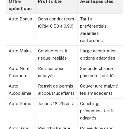
Offre
Profil ciblé
Avantages clés
spécifique
Auto Bonus
Bons conducteurs
Tarifs
(CRM 0,50 à 0,90)
préférentiels,
garanties
renforcées
Auto Malus
Conducteurs à
Large acceptation,
risque, résiliés
options adaptées
Auto Non-
Résiliés pour
Seconde chance,
Paiement
impayés
paiement facilité
Auto
Retrait de permis
Couverture malgré
Alcoolémie
alcool/stupéfiants
les antécédents
Auto Primo
Jeunes 18-25 ans
Coaching,
prévention, tarifs
adaptés
Auto Sans
Pas d’historique
Couverture sans