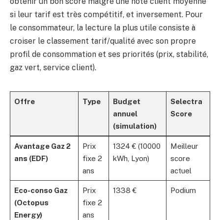
obtenir un bon score malgré une note client moyenne
si leur tarif est très compétitif, et inversement. Pour
le consommateur, la lecture la plus utile consiste à
croiser le classement tarif/qualité avec son propre
profil de consommation et ses priorités (prix, stabilité,
gaz vert, service client).
Offre
Type
Budget
Selectra
annuel
Score
(simulation)
Avantage Gaz 2
Prix
1324 € (10000
Meilleur
ans (EDF)
fixe 2
kWh, Lyon)
score
ans
actuel
Eco-conso Gaz
Prix
1338 €
Podium
(Octopus
fixe 2
Energy)
ans