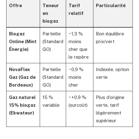
Offre
Teneur
Tarif
Particularité
en
relatif
biogaz
Biogaz
Partielle
~1,3 %
Bon équilibre
Online (Mint
(Standard
moins
prix/vert
Énergie)
GO)
cher que
le repère
NovaFlex
Partielle
~0,9 %
Indexée, option
Gaz (Gaz de
(Standard
moins
verte
Bordeaux)
GO)
cher
Gaz naturel
15 %
~+0,9 %
Plus d’origine
15% biogaz
variable
(surcoût)
verte, tarif
(Ekwateur)
légèrement
supérieur