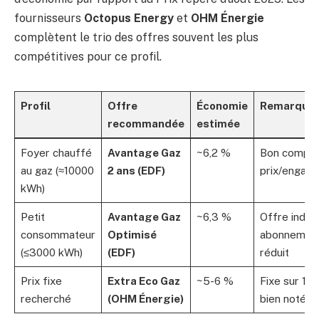
fournisseurs
Octopus Energy
et
OHM Énergie
complètent le trio des offres souvent les plus
compétitives pour ce profil.
Profil
Offre
Économie
Remarque
recommandée
estimée
Foyer chauffé
Avantage Gaz
~6,2 %
Bon compr
au gaz (≈10000
2 ans (EDF)
prix/engag
kWh)
Petit
Avantage Gaz
~6,3 %
Offre index
consommateur
Optimisé
abonnemen
(≤3000 kWh)
(EDF)
réduit
Prix fixe
Extra Eco Gaz
~5-6 %
Fixe sur 1 an
recherché
(OHM Énergie)
bien notée