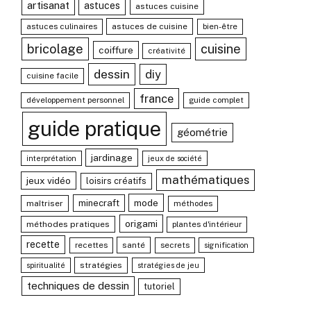
artisanat
astuces
astuces cuisine
astuces culinaires
astuces de cuisine
bien-être
bricolage
cuisine
coiffure
créativité
dessin
diy
cuisine facile
france
développement personnel
guide complet
guide pratique
géométrie
jardinage
interprétation
jeux de société
mathématiques
jeux vidéo
loisirs créatifs
mode
minecraft
maîtriser
méthodes
origami
méthodes pratiques
plantes d'intérieur
recette
recettes
santé
secrets
signification
stratégies
spiritualité
stratégies de jeu
techniques de dessin
tutoriel