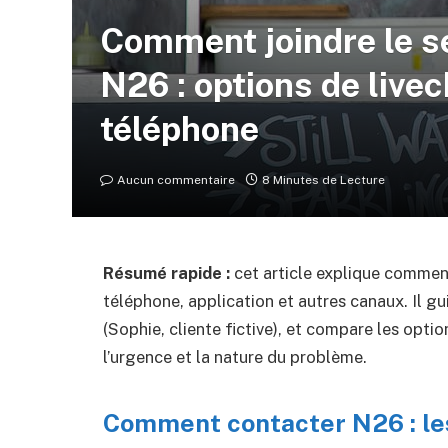
Comment joindre le se
N26 : options de live
téléphone
Aucun commentaire
8 Minutes de Lecture
Résumé rapide :
cet article explique commen
téléphone, application et autres canaux. Il g
(Sophie, cliente fictive), et compare les opti
l’urgence et la nature du problème.
Comment contacter N26 : les