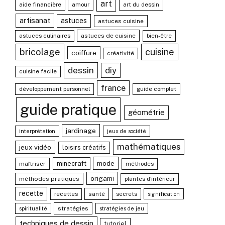
art
aide financière
amour
art du dessin
artisanat
astuces
astuces cuisine
astuces culinaires
astuces de cuisine
bien-être
bricolage
cuisine
coiffure
créativité
dessin
diy
cuisine facile
france
développement personnel
guide complet
guide pratique
géométrie
jardinage
interprétation
jeux de société
mathématiques
jeux vidéo
loisirs créatifs
mode
minecraft
maîtriser
méthodes
origami
méthodes pratiques
plantes d'intérieur
recette
recettes
santé
secrets
signification
stratégies
spiritualité
stratégies de jeu
techniques de dessin
tutoriel