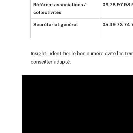
Référent associations /
09 78 97 98 
collectivités
Secrétariat général
05 49 73 74 
Insight : identifier le bon numéro évite les tr
conseiller adapté.