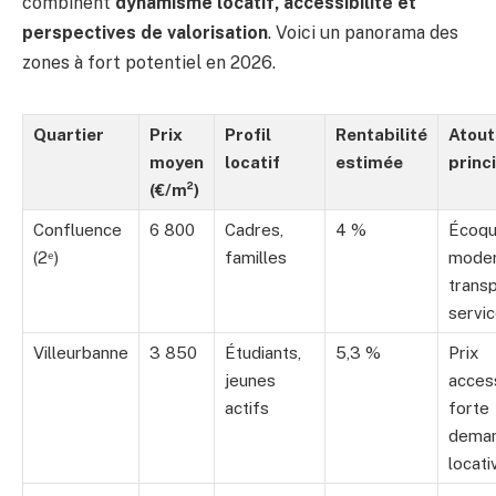
combinent
dynamisme locatif, accessibilité et
perspectives de valorisation
. Voici un panorama des
zones à fort potentiel en 2026.
Quartier
Prix
Profil
Rentabilité
Atout
moyen
locatif
estimée
princ
(€/m²)
Confluence
6 800
Cadres,
4 %
Écoqu
(2ᵉ)
familles
moder
transp
servi
Villeurbanne
3 850
Étudiants,
5,3 %
Prix
jeunes
access
actifs
forte
dema
locati