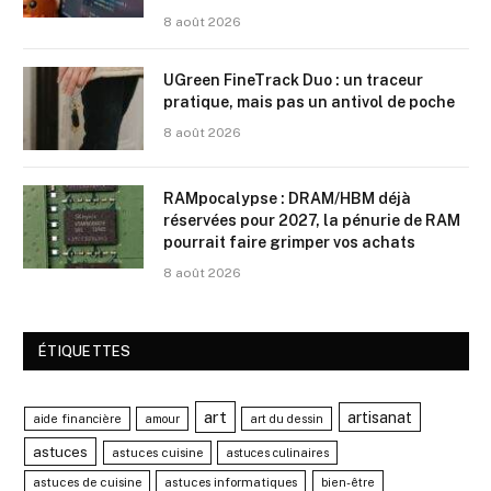
8 août 2026
UGreen FineTrack Duo : un traceur
pratique, mais pas un antivol de poche
8 août 2026
RAMpocalypse : DRAM/HBM déjà
réservées pour 2027, la pénurie de RAM
pourrait faire grimper vos achats
8 août 2026
ÉTIQUETTES
art
artisanat
aide financière
amour
art du dessin
astuces
astuces cuisine
astuces culinaires
astuces de cuisine
astuces informatiques
bien-être