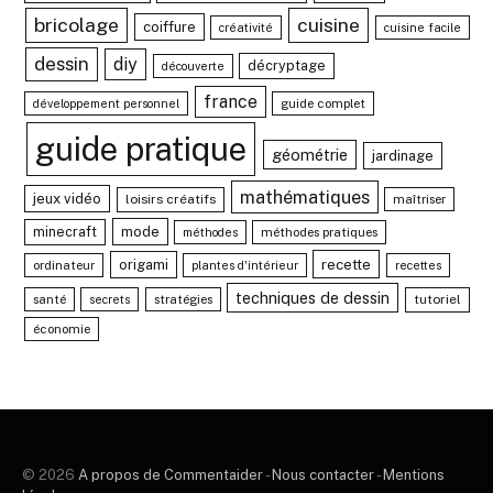
bricolage
cuisine
coiffure
créativité
cuisine facile
dessin
diy
décryptage
découverte
france
guide complet
développement personnel
guide pratique
géométrie
jardinage
mathématiques
jeux vidéo
loisirs créatifs
maîtriser
minecraft
mode
méthodes pratiques
méthodes
recette
origami
ordinateur
plantes d'intérieur
recettes
techniques de dessin
santé
stratégies
tutoriel
secrets
économie
© 2026
A propos de Commentaider
-
Nous contacter
-
Mentions