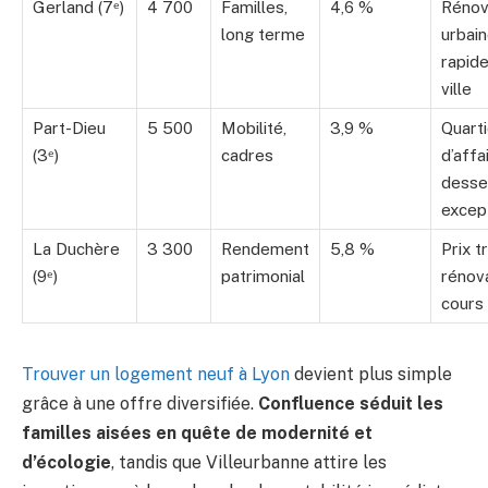
Gerland (7ᵉ)
4 700
Familles,
4,6 %
Rénov
long terme
urbain
rapide
ville
Part-Dieu
5 500
Mobilité,
3,9 %
Quarti
(3ᵉ)
cadres
d’affa
desse
excep
La Duchère
3 300
Rendement
5,8 %
Prix t
(9ᵉ)
patrimonial
rénov
cours
Trouver un logement neuf à Lyon
devient plus simple
grâce à une offre diversifiée.
Confluence séduit les
familles aisées en quête de modernité et
d’écologie
, tandis que Villeurbanne attire les